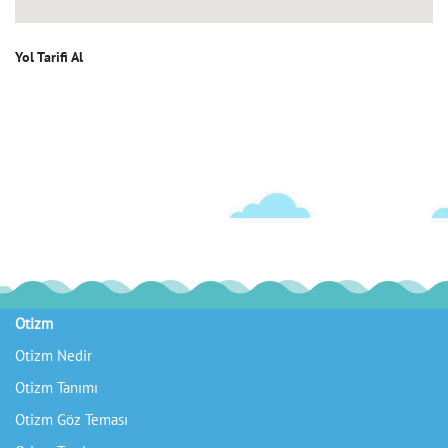
Yol Tarifi Al
Otizm
Gelişim Geriliği
Otizm Nedir
Gelişim Geriliği Nasıl Fark Edilir
Otizm Tanımı
Gelişim Geriliği Nasıl Tedavi Edilir
Otizm Göz Teması
Gelişim Geriliği Tedavisi