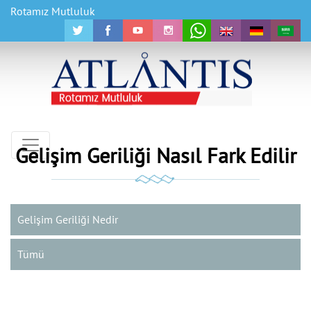
Rotamız Mutluluk
Gelişim Geriliği Nasıl Fark Edilir
Gelişim Geriliği Nedir
Tümü