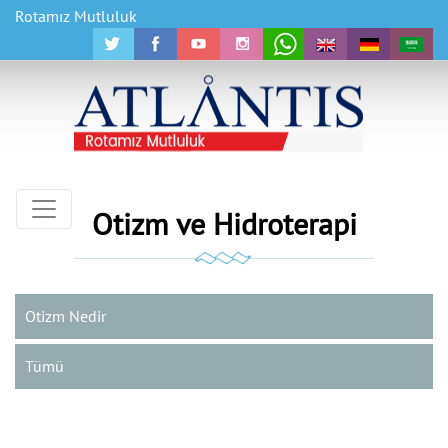
Rotamız Mutluluk
Otizm ve Hidroterapi
Otizm Nedir
Tümü